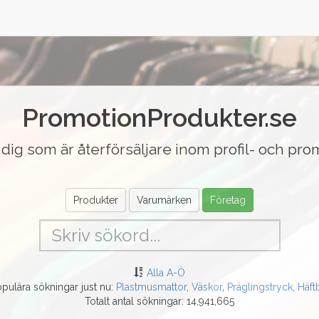
PromotionProdukter.se
ll dig som är återförsäljare inom profil- och p
Produkter
Varumärken
Företag
Alla A-Ö
pulära sökningar just nu:
Plastmusmattor
,
Väskor
,
Präglingstryck
,
Häft
Totalt antal sökningar: 14,941,665